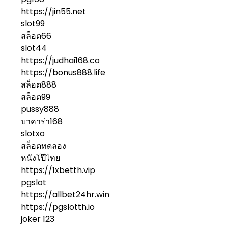
https://jin55.net
slot99
สล็อต66
slot44
https://judhai168.co
https://bonus888.life
สล็อต888
สล็อต99
pussy888
บาคาร่า168
slotxo
สล็อตทดลอง
หนังโป๊ไทย
https://1xbetth.vip
pgslot
https://allbet24hr.win
https://pgslotth.io
joker 123