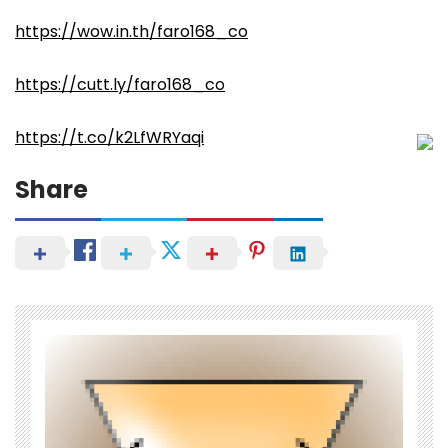
https://wow.in.th/faro168_co
https://cutt.ly/faro168_co
https://t.co/k2LfWRYaqi
Share