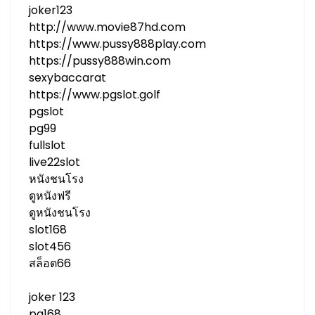
joker123
http://www.movie87hd.com
https://www.pussy888play.com
https://pussy888win.com
sexybaccarat
https://www.pgslot.golf
pgslot
pg99
fullslot
live22slot
หนังชนโรง
ดูหนังฟรี
ดูหนังชนโรง
slot168
slot456
สล็อต66
joker 123
pg168