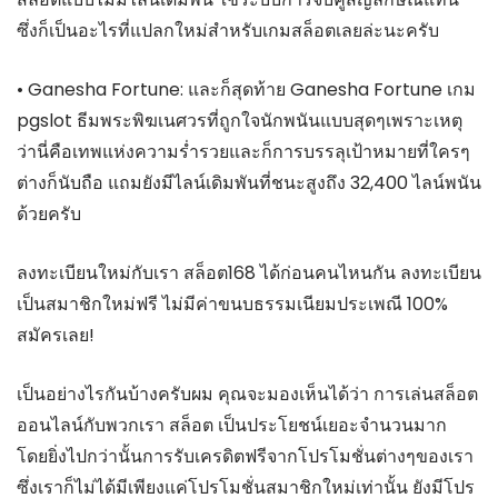
ซึ่งก็เป็นอะไรที่แปลกใหม่สำหรับเกมสล็อตเลยล่ะนะครับ
• Ganesha Fortune: และก็สุดท้าย Ganesha Fortune เกม
pgslot ธีมพระพิฆเนศวรที่ถูกใจนักพนันแบบสุดๆเพราะเหตุ
ว่านี่คือเทพแห่งความร่ำรวยและก็การบรรลุเป้าหมายที่ใครๆ
ต่างก็นับถือ แถมยังมีไลน์เดิมพันที่ชนะสูงถึง 32,400 ไลน์พนัน
ด้วยครับ
ลงทะเบียนใหม่กับเรา สล็อต168 ได้ก่อนคนไหนกัน ลงทะเบียน
เป็นสมาชิกใหม่ฟรี ไม่มีค่าขนบธรรมเนียมประเพณี 100%
สมัครเลย!
เป็นอย่างไรกันบ้างครับผม คุณจะมองเห็นได้ว่า การเล่นสล็อต
ออนไลน์กับพวกเรา สล็อต เป็นประโยชน์เยอะจำนวนมาก
โดยยิ่งไปกว่านั้นการรับเครดิตฟรีจากโปรโมชั่นต่างๆของเรา
ซึ่งเราก็ไม่ได้มีเพียงแค่โปรโมชั่นสมาชิกใหม่เท่านั้น ยังมีโปร