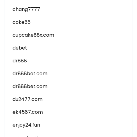
chang7777
coke55
cupcake88x.com
debet
dr888
dr888bet.com
dr888bet.com
du2477.com
ek4567.com
enjoy24.fun