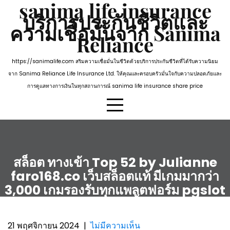
sanima life insurance
Skip
บริการประกันชีวิตและ
to
ความเชื่อมั่นจาก Sanima
content
Reliance
https://sanimalife.com สริมความเชื่อมั่นในชีวิตด้วยบริการประกันชีวิตที่ได้รับความนิยม
จาก Sanima Reliance Life Insurance Ltd. ให้คุณและครอบครัวมั่นใจกับความปลอดภัยและ
การดูแลทางการเงินในทุกสถานการณ์ sanima life insurance share price
สล็อต ทางเข้า Top 52 by Julianne
faro168.co เว็บสล็อตแท้ มีเกมมากว่า
3,000 เกมรองรับทุกแพลตฟอร์ม pgslot
แจกเครดิตฟรีล่าสุดวันนี้ 14 มกรา 2568
21 พฤศจิกายน 2024
|
ไม่มีความเห็น