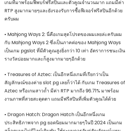
เกมที่มาพร้อมฟีพบร์ฟรีสปินและตัวคูณจำนวนมาก แถมมีค่า
RTP สูงมากมายๆและยังรองรับการซื้อฟีเจอร์ฟรีสปินอีกด้วย
ครับผม
• Mahjong Ways 2: นี่คือเกมสุดโปรดของผมเลยล่ะครับผม
กับ Mahjong Ways 2 ซึ่งเป็นภาคต่อของ Mahjong Ways
เป็นเกม pgslot ที่มีตัวคูณสูงยิ่งกว่า 10 เท่า อัตราการชนะเงิน
รางวัลบ่อยมากและก็สูงมากมายๆอีกด้วย
• Treasures of Aztec: เป็นอีกหนึ่งเกมที่เรียกว่าเป็น
สัญลักษณ์ของค่าย slot pg เลยก็ว่าได้ กับเกม Treasures of
Aztec หรือเกมสาวถ้ำ มีค่า RTP มากถึง 96.71% มาพร้อม
งานภาพที่สวยสะดุดตา แถมมีฟรีสปินที่เพิ่มตัวคูณได้ด้วย
• Dragon Hatch: Dragon Hatch เป็นอีกหนึ่งเกม
ประสิทธิภาพจาก pg ยอดนิยมมากมายๆในปี 2024 เป็นเกม
สล็อตแบบไม่มีไลน์เดิมพัน ใช้ระบบการจับคู่สัญลักษณ์แทน