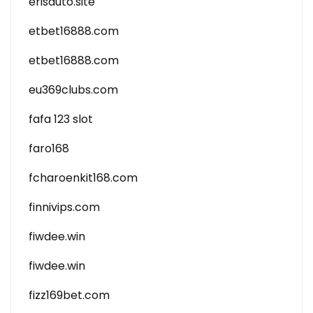
erisauto.site
etbet16888.com
etbet16888.com
eu369clubs.com
fafa 123 slot
faro168
fcharoenkit168.com
finnivips.com
fiwdee.win
fiwdee.win
fizz169bet.com