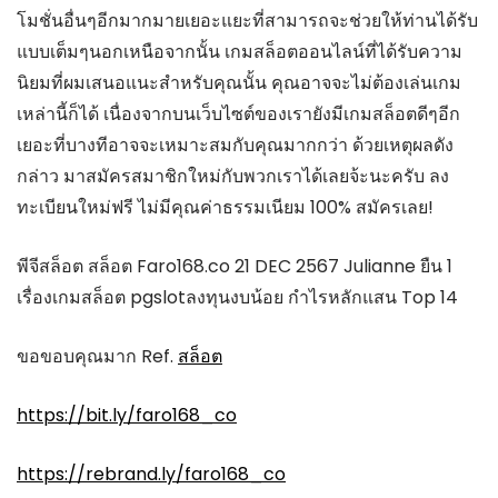
โมชั่นอื่นๆอีกมากมายเยอะแยะที่สามารถจะช่วยให้ท่านได้รับ
แบบเต็มๆนอกเหนือจากนั้น เกมสล็อตออนไลน์ที่ได้รับความ
นิยมที่ผมเสนอแนะสำหรับคุณนั้น คุณอาจจะไม่ต้องเล่นเกม
เหล่านี้ก็ได้ เนื่องจากบนเว็บไซต์ของเรายังมีเกมสล็อตดีๆอีก
เยอะที่บางทีอาจจะเหมาะสมกับคุณมากกว่า ด้วยเหตุผลดัง
กล่าว มาสมัครสมาชิกใหม่กับพวกเราได้เลยจ้ะนะครับ ลง
ทะเบียนใหม่ฟรี ไม่มีคุณค่าธรรมเนียม 100% สมัครเลย!
พีจีสล็อต สล็อต Faro168.co 21 DEC 2567 Julianne ยืน 1
เรื่องเกมสล็อต pgslotลงทุนงบน้อย กำไรหลักแสน Top 14
ขอขอบคุณมาก Ref.
สล็อต
https://bit.ly/faro168_co
https://rebrand.ly/faro168_co