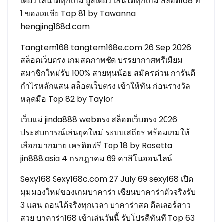
เดียว เล่นได้ทุกเกม ยูสเดียว เล่นได้ทุกเกม สล็อต168 ที่
1 ของเอเชีย Top 81 by Tawanna
hengjing168d.com
Tangtem168 tangtem168e.com 26 Sep 2026
สล็อตเว็บตรง เกมสดภาพชัด บรรยากาศพรีเมียม
สมาชิกใหม่รับ 100% สายทุนน้อย สมัครด่วน การันตี
กำไรหลักแสน สล็อตเว็บตรง เข้าให้ทัน ก่อนรางวัล
หลุดมือ Top 82 by Taylor
เว็บแม่ jinda888 webตรง สล็อตเว็บตรง 2026
ประสบการณ์เล่นยุคใหม่ ระบบเสถียร พร้อมเกมให้
เลือกมากมาย เครดิตฟรี Top 18 by Rosetta
jin888.asia 4 กรกฎาคม 69 คาสิโนออนไลน์
Sexy168 Sexy168c.com 27 July 69 sexy168 เปิด
มุมมองใหม่ของเกมบาคาร่า เซียนบาคาร่าตัวจริงรับ
3 แสน ถอนได้จริงทุกเวลา บาคาร่าสด ดีลเลอร์สาว
สวย บาคาร่า168 เข้าเล่นวันนี้ รับโปรดีทันที Top 63