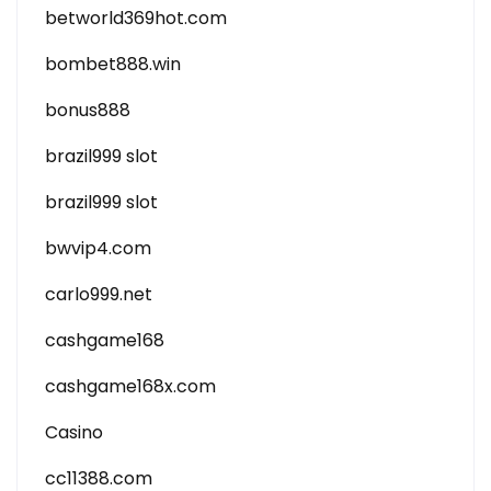
betworld369hot.com
bombet888.win
bonus888
brazil999 slot
brazil999 slot
bwvip4.com
carlo999.net
cashgame168
cashgame168x.com
Casino
cc11388.com