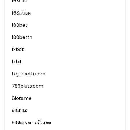
168slot
168สล็อต
188bet
188betth
1xbet
1xbit
1xgameth.com
789pluss.com
8lots.me
918Kiss
918kiss ดาวน์โหลด