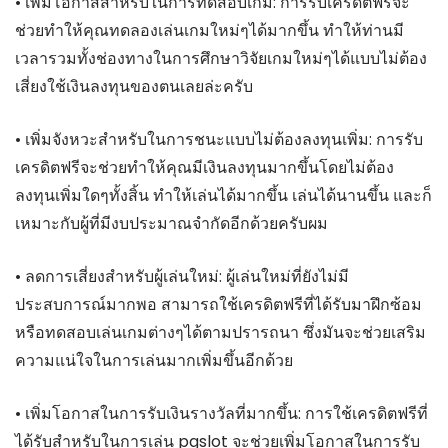
• เพิ่มโอกาสสำหรับในการทดสอบเกม: การรับเครดิตฟรีจะ
ช่วยทำให้คุณทดลองเล่นเกมใหม่ๆได้มากขึ้น ทำให้ท่านมี
เวลารวมทั้งช่องทางในการศึกษาวิจัยเกมใหม่ๆได้แบบไม่ต้อง
เสี่ยงใช้เงินลงทุนของตนเลยล่ะครับ
• เพิ่มจังหวะสำหรับในการชนะแบบไม่ต้องลงทุนเพิ่ม: การรับ
เครดิตฟรีจะช่วยทำให้คุณมีเงินลงทุนมากขึ้นโดยไม่ต้อง
ลงทุนเพิ่มใดๆทั้งสิ้น ทำให้เล่นได้มากขึ้น เล่นได้นานขึ้น และก็
เหมาะกับผู้ที่มีงบประมาณจำกัดอีกด้วยครับผม
• ลดการเสี่ยงสำหรับผู้เล่นใหม่: ผู้เล่นใหม่ที่ยังไม่มี
ประสบการณ์มากพอ สามารถใช้เครดิตฟรีที่ได้รับมาฝึกซ้อม
หรือทดสอบเล่นเกมต่างๆได้ตามปรารถนา ซึ่งมันจะช่วยเสริม
ความแน่ใจในการเล่นมากเพิ่มขึ้นอีกด้วย
• เพิ่มโอกาสในการรับเงินรางวัลที่มากขึ้น: การใช้เครดิตฟรีที่
ได้รับสำหรับในการเล่น pgslot จะช่วยเพิ่มโอกาสในการรับ