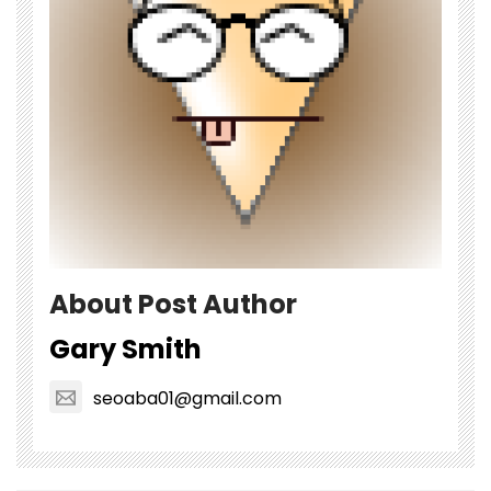
About Post Author
Gary Smith
seoaba01@gmail.com