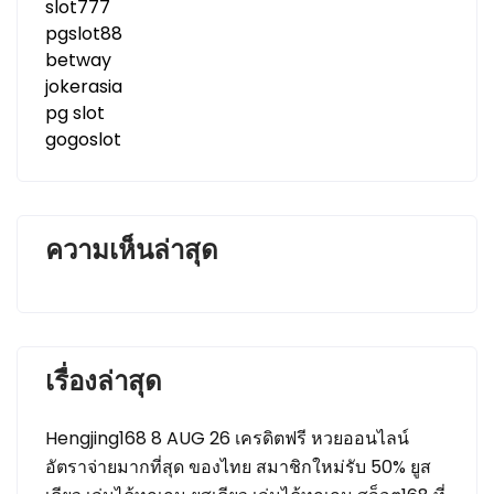
slot777
pgslot88
betway
jokerasia
pg slot
gogoslot
ความเห็นล่าสุด
เรื่องล่าสุด
Hengjing168 8 AUG 26 เครดิตฟรี หวยออนไลน์
อัตราจ่ายมากที่สุด ของไทย สมาชิกใหม่รับ 50% ยูส