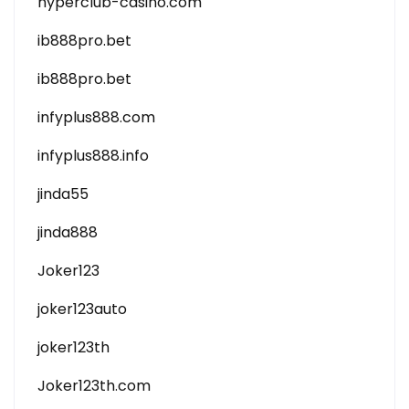
hyperclub-casino.com
ib888pro.bet
ib888pro.bet
infyplus888.com
infyplus888.info
jinda55
jinda888
Joker123
joker123auto
joker123th
Joker123th.com