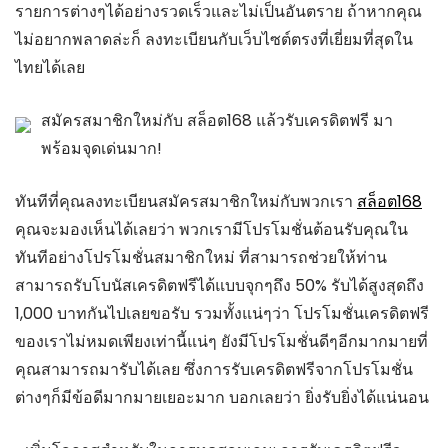
รายการต่างๆได้อย่างรวดเร็วและไม่เป็นอันตราย ถ้าหากคุณ
ไม่อยากพลาดล่ะก็ ลงทะเบียนกับเว็บไซต์ตรงที่เยี่ยมที่สุดใน
ไทยได้เลย
สมัครสมาชิกใหม่กับ สล็อต168 แล้วรับเครดิตฟรี มา
พร้อมจุดเด่นมาก!
ทันทีที่คุณลงทะเบียนสมัครสมาชิกใหม่กับพวกเรา
สล็อต168
คุณจะมองเห็นได้เลยว่า พวกเรามีโปรโมชั่นต้อนรับคุณใน
ทันทีอย่างโปรโมชั่นสมาชิกใหม่ ที่สามารถช่วยให้ท่าน
สามารถรับโบนัสเครดิตฟรีได้แบบจุกๆถึง 50% รับได้สูงสุดถึง
1,000 บาทกันไปเลยขอรับ รวมทั้งแน่ๆว่า โปรโมชั่นเครดิตฟรี
ของเราไม่หมดเพียงเท่านี้แน่ๆ ยังมีโปรโมชั่นดีๆอีกมากมายที่
คุณสามารถมารับได้เลย ซึ่งการรับเครดิตฟรีจากโปรโมชั่น
ต่างๆก็มีข้อดีมากมายเยอะมาก บอกเลยว่า ยิ่งรับยิ่งได้แน่นอน