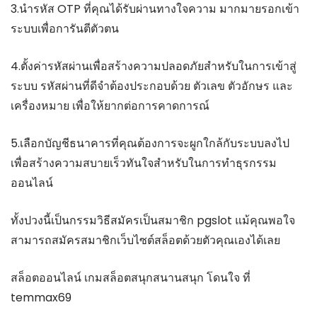
3.นำรหัส OTP ที่คุณได้รับผ่านทางใจความ มากมายรอกเข้า
ระบบเพื่อการันตีตัวตน
4.ตั้งค่ารหัสผ่านเพื่อสร้างความปลอดภัยสำหรับในการเข้าสู่
ระบบ รหัสผ่านที่ดีจำต้องประกอบด้วย ตัวเลข ตัวอักษร และ
เครื่องหมาย เพื่อให้ยากต่อการคาดการณ์
5.เลือกบัญชีธนาคารที่คุณต้องการจะผูกใกล้กับระบบลงไป
เพื่อสร้างความสบายเร็วทันใจสำหรับในการทำธุรกรรม
ออนไลน์
ทั้งปวงนี้เป็นกรรมวิธีสมัครเป็นสมาชิก pgslot แม้คุณพอใจ
สามารถสมัครสมาชิกเว็บไซต์สล็อตด้วยตัวคุณเองได้เลย
สล็อตออนไลน์ เกมสล็อตสนุกสนานสนุก โดนใจ ที่
temmax69