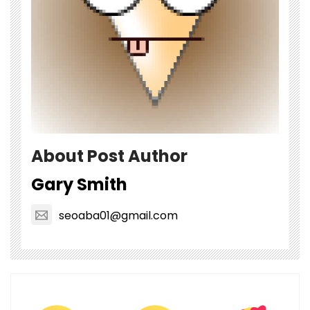
About Post Author
Gary Smith
seoaba01@gmail.com