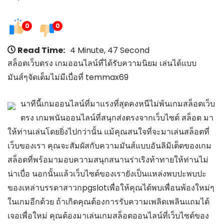
0
0
Read Time:
4 Minute, 47 Second
สล็อตเว็บตรง เกมออนไลน์ที่ได้รับความนิยม เล่นได้แบบ
มันส์ๆจัดเต็มไม่มีเบื่อที่ temmax69
นาทีนี้เกมออนไลน์ที่มาแรงที่สุดคงหนีไม่พ้นเกมสล็อตเว็บ
ตรง เกมพนันออนไลน์ที่สนุกส่งตรงจากเว็บไซต์ สล็อต มา
ให้ท่านเล่นโดยยิ่งไปกว่านั้น แม้คุณสนใจที่จะมาเล่นสล็อตที่
เว็บของเรา คุณจะสัมผัสกับความมันส์แบบอันลิมิเต็ดของเกม
สล็อตที่พร้อมามอบความสนุกสนานร่าเริงท้าทายให้ท่านไม่
น่าเบื่อ นอกนั้นแล้วเว็บไซต์ของเรายังเป็นแหล่งพบปะพบปะ
ของเหล่าบรรดาสาวกpgslotเพื่อให้คุณได้พบเพื่อนพ้องใหม่ๆ
ในเกมอีกด้วย ถ้าเกิดคุณต้องการรับความเพลิดเพลินแถมได้
เจอเพื่อใหม่ คุณต้องมาเล่นเกมสล็อตออนไลน์ที่เว็บไซต์ของ