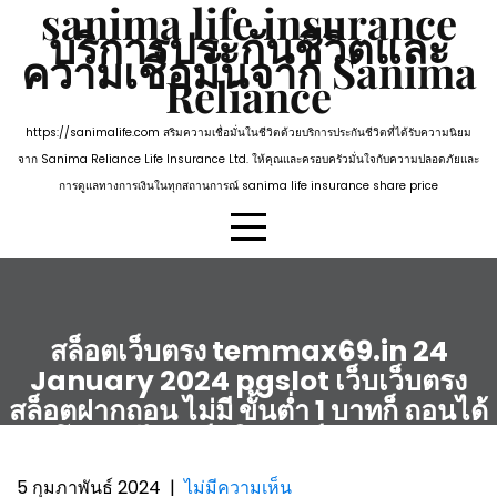
sanima life insurance
Skip
บริการประกันชีวิตและ
to
ความเชื่อมั่นจาก Sanima
content
Reliance
https://sanimalife.com สริมความเชื่อมั่นในชีวิตด้วยบริการประกันชีวิตที่ได้รับความนิยม
จาก Sanima Reliance Life Insurance Ltd. ให้คุณและครอบครัวมั่นใจกับความปลอดภัยและ
การดูแลทางการเงินในทุกสถานการณ์ sanima life insurance share price
สล็อตเว็บตรง temmax69.in 24
January 2024 pgslot เว็บเว็บตรง
สล็อตฝากถอน ไม่มี ขั้นต่ำ 1 บาทก็ ถอนได้
คาสิโนออนไลน์เว็บใหญ่ สล็อต ทดลองเล่น
Top 9 by Elvira
5 กุมภาพันธ์ 2024
|
ไม่มีความเห็น