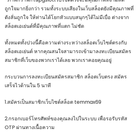
ถูกใจมากยิ่งกว่า รวมทั้งระบบเสียงในเว็บสล็อตยังมีคุณภาพที่
ดังลั่นถูกใจ ให้ท่านได้โยกหัวแบบสนุกๆได้ไม่มีเบื่อ ต่างจาก
สล็อตเอเย่นต์ที่มีคุณภาพที่แตก ไม่ชัด
ทั้งหมดทั้งปวงนี้คือความต่างระหว่างสล็อตเว็บไซต์ตรงกับ
สล็อตเอเย่นต์ หากคุณสนใจสามารถเข้ามาลงทะเบียนสมัคร
สมาชิกที่เว็บของพวกเราได้เลย พวกเราคอยคุณอยู่
กระบวนการลงทะเบียนสมัครสมาชิก สล็อตเว็บตรง สมัคร
เสร็จไวด้านใน 5 นาที
1.สมัครเป็นสมาชิกเว็บไซต์สล็อต temmax69
2.กรอกเบอร์โทรศัพท์ของคุณลงไปในระบบ เพื่อรอรับรหัส
OTP ผ่านทางเนื้อความ