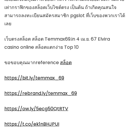
เท่ากราฟิกของสล็อตเว็บไซต์ตรง เป็นต้น ถ้าเกิดคุณสนใจ
สามารถลงทะเบียนสมัครสมาชิก pgslot ที่เว็บของพวกเราได้
เลย
เว็บตรงสล็อต สล็อต Temmax69.in 4 เม.ย. 67 Elvira
casino online สล็อตแตกง่าย Top 10
ขอขอบคุณมากreference
สล็อต
https://bit.ly/temmax_69
https://rebrand.ly/temmax_69
https://ow.ly/5ecg50QtRTV
https://t.co/ek1nBHJPUI