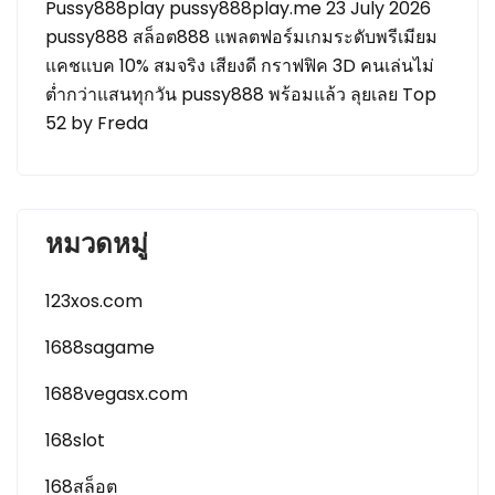
Pussy888play pussy888play.me 23 July 2026
pussy888 สล็อต888 แพลตฟอร์มเกมระดับพรีเมียม
แคชแบค 10% สมจริง เสียงดี กราฟฟิค 3D คนเล่นไม่
ต่ำกว่าแสนทุกวัน pussy888 พร้อมแล้ว ลุยเลย Top
52 by Freda
หมวดหมู่
123xos.com
1688sagame
1688vegasx.com
168slot
168สล็อต