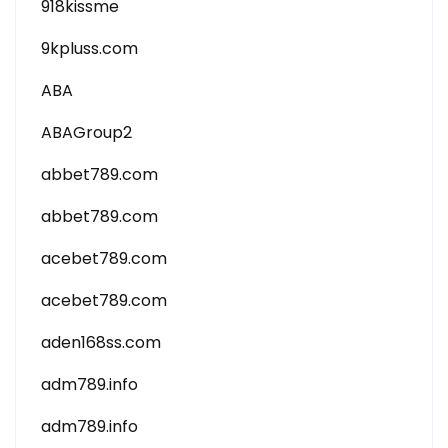
918kissme
9kpluss.com
ABA
ABAGroup2
abbet789.com
abbet789.com
acebet789.com
acebet789.com
aden168ss.com
adm789.info
adm789.info