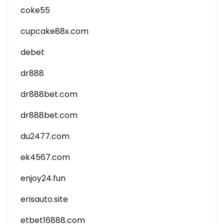
coke55
cupcake88x.com
debet
dr888
dr888bet.com
dr888bet.com
du2477.com
ek4567.com
enjoy24.fun
erisauto.site
etbet16888.com