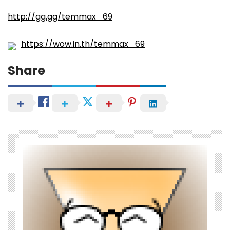
http://gg.gg/temmax_69
https://wow.in.th/temmax_69
Share