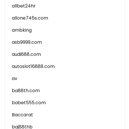
allbet24hr
allone745s.com
ambking
asb9999.com
audi688.com
autoslot16888.com
av
ba88th.com
babet555.com
Baccarat
baj88thb