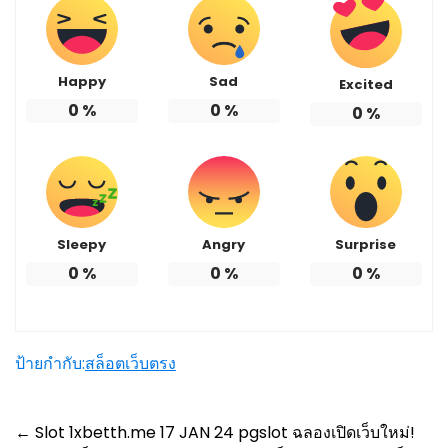
Happy
Sad
Excited
0
%
0
%
0
%
Sleepy
Angry
Surprise
0
%
0
%
0
%
ป้ายกำกับ:
สล็อตเว็บตรง
Post
←
Slot 1xbetth.me 17 JAN 24 pgslot ฉลองเปิดเว็บใหม่!