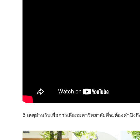
5 เหตุสำหรับเพื่อการเลือกมหาวิทยาลัยที่จะต้องคำนึงถึ