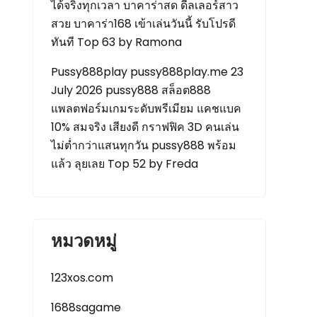
ได้จริงทุกเวลา บาคาร่าสด ดีลเลอร์สาว
สวย บาคาร่า168 เข้าเล่นวันนี้ รับโปรดี
ทันที Top 63 by Ramona
Pussy888play pussy888play.me 23
July 2026 pussy888 สล็อต888
แพลตฟอร์มเกมระดับพรีเมียม แคชแบค
10% สมจริง เสียงดี กราฟฟิค 3D คนเล่น
ไม่ต่ำกว่าแสนทุกวัน pussy888 พร้อม
แล้ว ลุยเลย Top 52 by Freda
หมวดหมู่
123xos.com
1688sagame