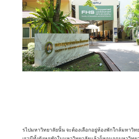
รไปมหาวิทยาลัยนั้น จะต้องเลือกอยู่ห้องพักใกล้มหาวิ
เรามีทั้งยังหอพักในมหาวิทยาลัยแล้วก็หอนอกมหาวิทยา