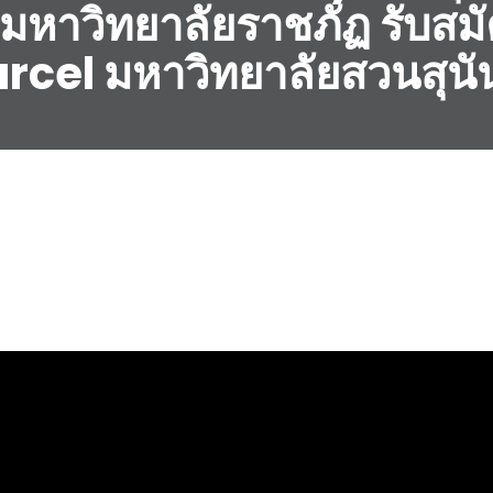
1 มหาวิทยาลัยราชภัฏ รับสม
rcel มหาวิทยาลัยสวนสุน