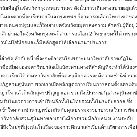
ที่อยู่ในจังหวัดกรุงเทพมหานคร ดังนั้นการเดินทางสบายอยู่แล้
่าไม่สะดวกที่จะเรียนต่อในจ.กรุงเทพฯ ก็สามารถเลือกวิทยาเขตขอ
ิทยาเขตนครปฐมและก็วิทยาเขตจังหวัดสมุทรสงคราม สำหรับผู้ที่อยู่ 
ามาศึกษาต่อในจังหวัดกรุงเทพก็สามารถเลือก 2 วิทยาเขตนี้ได้ เพราะ
นวนไม่ใช่น้อยและก็มีหลักสูตรให้เลือกนานาประการ
ิ่งที่สำคัญลำดับหนึ่งที่จะจะต้องสนใจเพราะมหาวิทยาลัยราชภัฏใน
กชื่อเสียงของมหาวิทยาลัยเป็นบัตรผ่านทางที่สำคัญที่จะทำให้น้อง
าคต เรียกได้ว่ามหาวิทยาลัยที่น้องๆเลือกควรจะมีความชำนิชำน
ภัฏสวนสุนันทา พวกเราเปิดหลักสูตรการเรียนการสอนตั้งแต่ระดับช
าโท แล้วก็หลักสูตรปริญญาเอก รวมถึงเป็นราชภัฏสวนสุนันทาชั้
อมรับในแวดวงการเล่าเรียนอีกทั้งในไทยรวมทั้งในระดับสากล ซึ่ง
วามเข้าใจความชำนาญพร้อมกันกับคุณธรรมจรรยาบรรณในการพัฒ
วิทยาลัยสวนสุนันทาของเรายังมีการร่วมมือกับหน่วยงานระดับ
ีสิ่งใหม่ๆที่มุ่งเน้นในเรื่องของการศึกษาเล่าเรียนด้านวิชาการเพื่อม