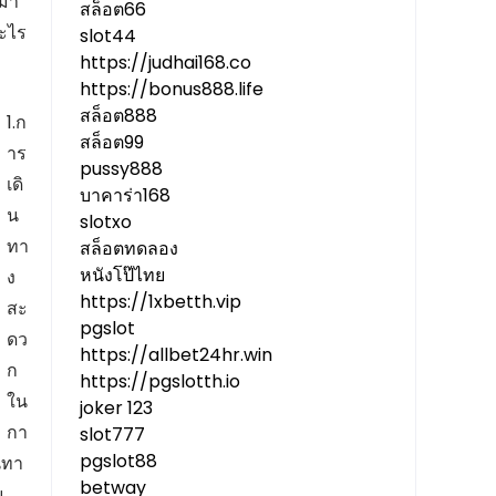
ะมา
สล็อต66
อะไร
slot44
https://judhai168.co
https://bonus888.life
สล็อต888
1.ก
สล็อต99
าร
pussy888
เดิ
บาคาร่า168
น
slotxo
ทา
สล็อตทดลอง
หนังโป๊ไทย
ง
https://1xbetth.vip
สะ
pgslot
ดว
https://allbet24hr.win
ก
https://pgslotth.io
ใน
joker 123
กา
slot777
pgslot88
นทา
betway
ม