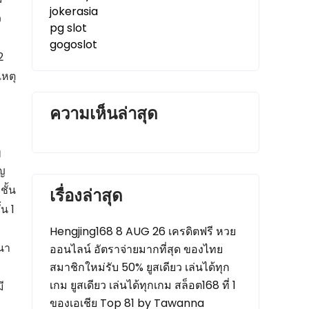
jokerasia
ว
pg slot
ง
gogoslot
2
เหตุ
ความเห็นล่าสุด
ๆ
าญ
ั้น
เรื่องล่าสุด
น 1
Hengjing168 8 AUG 26 เครดิตฟรี หวย
นา
ออนไลน์ อัตราจ่ายมากที่สุด ของไทย
สมาชิกใหม่รับ 50% ยูสเดียว เล่นได้ทุก
เกม ยูสเดียว เล่นได้ทุกเกม สล็อต168 ที่ 1
ี
ของเอเชีย Top 81 by Tawanna