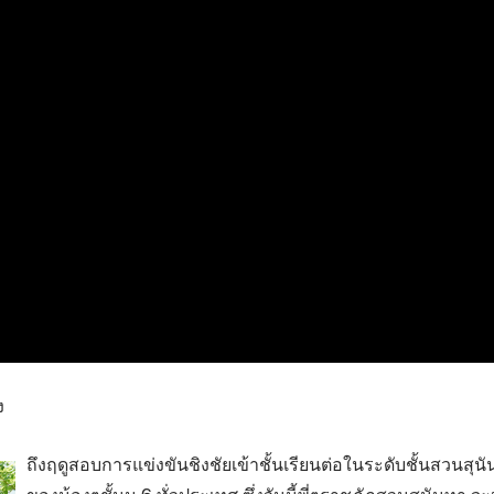
ง
ถึงฤดูสอบการแข่งขันชิงชัยเข้าชั้นเรียนต่อในระดับชั้นสวนสุน