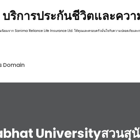
 บริการประกันชีวิตและความเ
ับความนิยมจาก Sanima Reliance Life Insurance Ltd. ให้คุณและครอบครัวมั่นใจกับความปลอดภัยแล
is Domain
abhat Universityสวนสุ