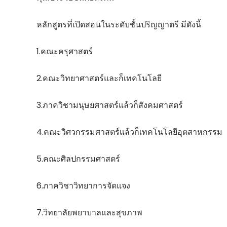
หลักสูตรที่เปิดสอนในระดับชั้นปริญญาตรี มีดังนี้
1.คณะครุศาสตร์
2.คณะวิทยาศาสตร์และก็เทคโนโลยี
3.ภาควิชามนุษยศาสตร์แล้วก็สังคมศาสตร์
4.คณะวิศวกรรมศาสตร์แล้วก็เทคโนโลยีอุตสาหกรรม
5.คณะศิลปกรรมศาสตร์
6.ภาควิชาวิทยาการจัดแจง
7.วิทยาลัยพยาบาลและสุขภาพ