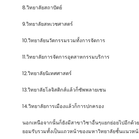
8.วิทยาลัยสถาปัตย์
9.วิทยาลัยสหเวชศาสตร์
10.วิทยาลัยนวัตกรรมรวมทั้งการจัดการ
11.วิทยาลัยการจัดการอุตสาหกรรมบริการ
12.วิทยาลัยนิเทศศาสตร์
13.วิทยาลัยโลจิสติกส์แล้วก็ซัพพลายเชน
14.วิทยาลัยการเมืองแล้วก็การปกครอง
นอกเหนือจากนั้นก็ยังมีสาขาวิชาอื่นๆแยกย่อยไปอีกด้ว
ยอมรับรวมทั้งเป็นแถวหน้าของมหาวิทยาลัยชั้นแนวหน