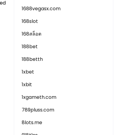
red
1688vegasx.com
168slot
168สล็อต
188bet
188betth
1xbet
1xbit
1xgameth.com
789pluss.com
8lots.me