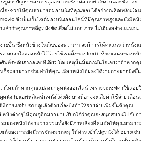
ลน์รู้ดีว่าปัญหาของการดูออนไลน์ซึ่งก็คือ ภาพเสียงไม่ค่อยชัดโดย
ถที่จะช่วยให้คุณสามารถมองหนังที่คุณชอบได้อย่างเพลิดเพลินใจ 
hdmovie ซึ่งเป็นเว็บไซต์มองหนังออนไลน์ที่มีคุณภาพสูงและยังมีหนั
แล้วว่าคุณภาพดีดูหนังชัดเสียงไม่แตก ภาพ ไม่เอียงอย่างแน่นอน
กง่ายขึ้น ซึ่งหนังข้างในเว็บของพวกเรา จะมีการให้คะแนนว่าหนังแ
มารถ ตกลงใจมองหนังได้โดยใช้เรตติ้งของ Imdb ซึ่งคะแนนของหนั
ิตติศัพท์ระดับสากลเลยทีเดียว โดยเหตุนั้นมั่นอกมั่นใจเลยว่าถ้าหากค
นก็จะสามารถช่วยทำให้คุณ เลือกหนังได้มองได้ง่ายดายมากยิ่งขึ้น
ียิ่งกว่าไหมถ้าหากคุณแปลงมาดูหนังออนไลน์ เพราะจะเซฟค่าใช้สอยใ
ดูหนังกับแอพพลิเคชั่นหนังโด่งดัง บางทีอาจจะเสียค่าใช้จ่าย เดือน
มีการแชร์ User ดูแล้วด้วย ก็จะยิ่งทำให้รายจ่ายเพิ่มขึ้นซึ่งคุณ
ส์ หนังต่างๆให้คุณดูอีกมากมายเรียกได้ว่าคุณจะสนุกสนานไปกับกา
มารถมองหนังได้ยามว่าง รวมทั้งยังมีภาพเสียงที่คมชัดให้คุณสามาร
็บไซต์ของเราก็ยังมีการจัดหมวดหมู่ ให้ท่านเข้าไปดูหนังได้ อย่างเช่น
ะเทศญี่ปุ่น หนังดราม่า หนังสารคดี หนังการ์ตูน หนังบู๊แอคชั่น หนัง