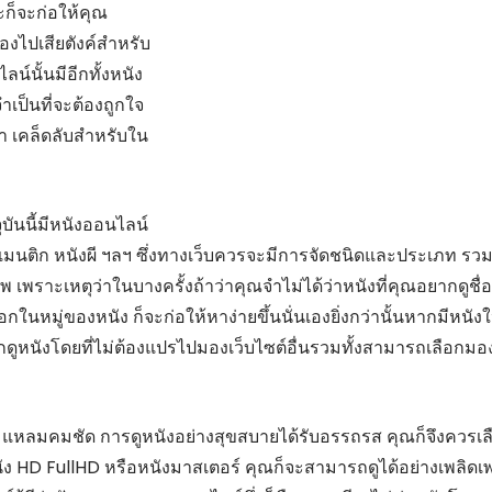
ะก็จะก่อให้คุณ
งไปเสียตังค์สำหรับ
์นั้นมีอีกทั้งหนัง
เป็นที่จะต้องถูกใจ
่า เคล็ดลับสำหรับใน
ุบันนี้มีหนังออนไลน์
รแมนติก หนังผี ฯลฯ ซึ่งทางเว็บควรจะมีการจัดชนิดและประเภท รวม
พ เพราะเหตุว่าในบางครั้งถ้าว่าคุณจำไม่ได้ว่าหนังที่คุณอยากดูชื่อ
นหมู่ของหนัง ก็จะก่อให้หาง่ายขึ้นนั่นเองยิ่งกว่านั้นหากมีหนังใ
ูหนังโดยที่ไม่ต้องแปรไปมองเว็บไซต์อื่นรวมทั้งสามารถเลือกมอ
มแหลมคมชัด การดูหนังอย่างสุขสบายได้รับอรรถรส คุณก็จึงควรเล
กหนัง HD FullHD หรือหนังมาสเตอร์ คุณก็จะสามารถดูได้อย่างเพลิดเ