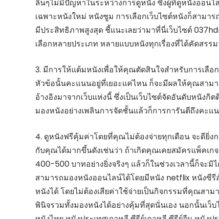
ลินๆไม่มีปัญหาในระหว่างการดูหนัง ซึ่งผู้ที่ดูหนังออนไ
เฉพาะหนังใหม่ หนังซูม การเลือกเว็บไซต์หนังก็สามาร
มีประสิทธิภาพสูงสุด ชี้แนะเลยว่ามาที่นี่เว็บไซต์ 037
เลือกหลายประเภท หลายแบบหนังทุกเรื่องที่ได้คัดสรรมา
3. มีการให้แต้มหนังเพื่อให้คุณตัดสินใจสำหรับการเลือ
หัวข้อนั้นคะแนนอยู่ที่เยอะแค่ไหน ก็จะมีผลให้คุณสา
อ้างอิงมาจากเว็บแห่งนี้ ซึ่งเป็นเว็บไซต์จัดอันดับหนังก
มองหนังอย่างเพลินการจัดชั้นแล้วก็การการันตีถึงคะแน
4. ดูหนังฟรีคุ้มค่าโดยที่คุณไม่ต้องจ่ายทุกเดือน จะด
กับคุณได้มากขึ้นดังเช่นว่า ถ้าเกิดคุณเคยสมัครแพ็คเกจ
400-500 บาทอย่างยิ่งจริงๆ แล้วก็ในช่วงเวลานี้ก็จะมิได้
สามารถมองหนังออนไลน์ได้โดยมีหนัง netflix หนังซีรี
หนังได้ โดยไม่ต้องเสียค่าใช้จ่ายเป็นกิจกรรมที่คุณสา
พินิจรวมทั้งมองหนังได้อย่างคุ้มที่สุดนั่นเอง นอกนั้นเว
หนังไทย หนังประเทศเกาหลี ซีรีย์เกาหลี ซีรีย์จีน หนังปร