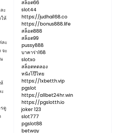
สล็อต66
slot44
และ
https://judhai168.co
งให้
https://bonus888.life
สล็อต888
สล็อต99
ต่ละ
pussy888
ง จะ
บาคาร่า168
ุณ
slotxo
สล็อตทดลอง
หนังโป๊ไทย
https://1xbetth.vip
ห้
pgslot
ละ
https://allbet24hr.win
https://pgslotth.io
รดู
joker 123
ถ
slot777
pgslot88
betway