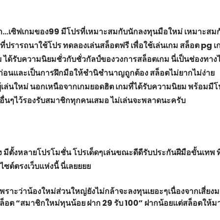
า…เซิฟเกมของ99 มีโปรที่เหมาะสมกับนักลงทุนมือใหม่ เหมาะสมกับ
่ที่ปรารถนาใช้โปร ทดลองเล่นสล็อตฟรี เพื่อใช้เล่นเกม สล็อต pg เ
 ได้รับความนิยมชั่วกับชั่วกัลป์ของวงการสล็อตเกม นี่เป็นช่องทางไ
ก่อนและเป็นการฝึกมือให้ชำนิชำนาญถูกต้อง สล็อตไม่ยากไม่ง่าย
ู้เล่นใหม่ นอกเหนือจากเกมยอดฮิต เกมที่ได้รับความนิยม พร้อมมี
ื่นๆไว้รองรับสมาชิกทุกคนเสมอ ไม่เล่นจะพลาดนะครับ
ง มีตั้งหลายโปรโมชั่น โปรเด็ดๆเล่นขณะดีดีรับประกันฝีมือขั้นเทพ ที
ซต์ตรงเว็บแห่งนี้ นี่เลยยยย
ราะว่าน้องใหม่ส่วนใหญ่ยังไม่กล้าจะลงทุนเยอะๆเนื่องจากเสี่ยง
นสล็อต “สมาชิกใหม่ทุนน้อย ฝาก 29 รับ 100” ฝากน้อยแต่สล็อตให้ม