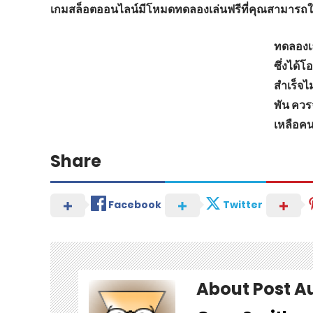
เกมสล็อตออนไลน์มีโหมดทดลองเล่นฟรีที่คุณสามารถใช้เพื
ทดลองเล
ซึ่งได้
สำเร็จไม
พัน ควร
เหลือคน
Share
Facebook
Twitter
About Post A