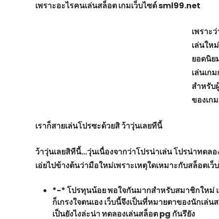
เพราะอะไรคนเล่นสล็อต เกมเว็บไซต์ sml99.net
เพราะว่
เล่นใหม
ยอดนิยม
เล่นเกม
สำหรับผ
ของเกมอ
เราก็สายเล่นโปรซะด้วยสิ ว้าวุ่นเลยทีนี้
ว้าวุ่นเลยสิทีนี้…วุ่นเนื่องจากว่าโปรน่าเล่น โปรน่าทดลอ
เอ่ยไปข้างต้นว่ามือใหม่เพราะเหตุใดเหมาะกับสล็อตเว็บไ
*-* โปรทุนน้อย พอใจกันมากสำหรับสมาชิกใหม่ เพ
ก็เกรงใจตนเอง เว็บนี้จึงเป็นที่หมายตาของนักเล่
เป็นยังไงล่ะน่า ทดลองเล่นสล็อต pg กันรึยัง