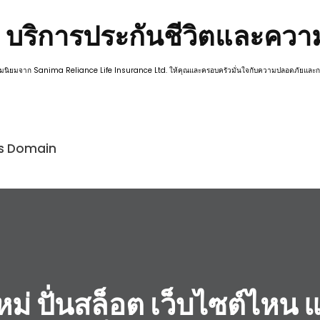
 บริการประกันชีวิตและความเ
ับความนิยมจาก Sanima Reliance Life Insurance Ltd. ให้คุณและครอบครัวมั่นใจกับความปลอดภัยแล
is Domain
 ปั่นสล็อต เว็บไซต์ไหน แต