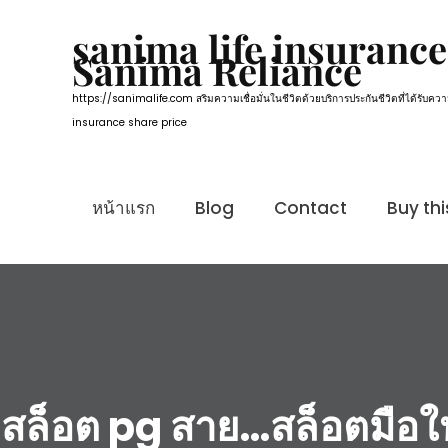
Skip
to
sanima life insurance
Sanima Reliance
content
https://sanimalife.com สริมความเชื่อมั่นในชีวิตด้วยบริการประกันชีวิตที่ได้ร
insurance share price
หน้าแรก
Blog
Contact
Buy th
สล็อต pg สาย…สล็อตมือใหม่