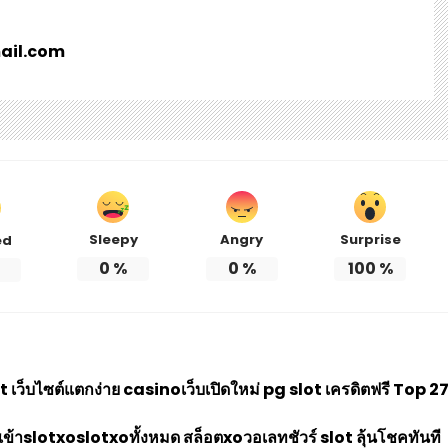
ail.com
Sleepy
Angry
Surprise
ed
0
%
0
%
100
%
ว็บไซต์แตกง่าย casinoเว็บเปิดใหม่ pg slot เครดิตฟรี Top 2
้าslotxoslotxoทั้งหมด สล็อตxoวอเลทชัวร์ slot ลุ้นโชคทันที